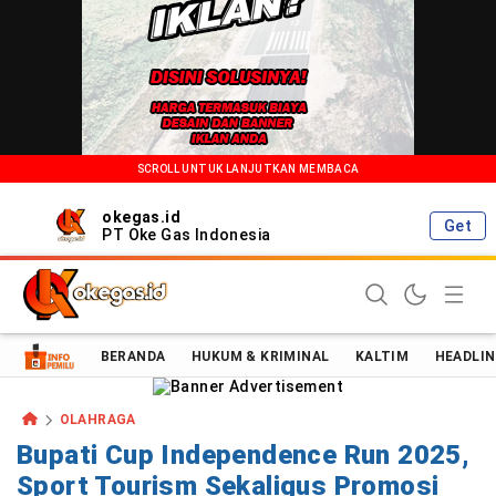
SCROLL UNTUK LANJUTKAN MEMBACA
okegas.id
Get
PT Oke Gas Indonesia
Oke Gas Indonesia | Energi Positif Informasi Terkini!
BERANDA
HUKUM & KRIMINAL
KALTIM
HEADLIN
OLAHRAGA
Bupati Cup Independence Run 2025,
Sport Tourism Sekaligus Promosi