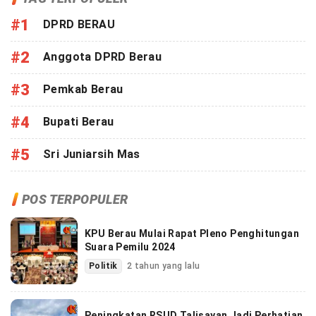
#1
DPRD BERAU
#2
Anggota DPRD Berau
#3
Pemkab Berau
#4
Bupati Berau
#5
Sri Juniarsih Mas
POS TERPOPULER
KPU Berau Mulai Rapat Pleno Penghitungan
Suara Pemilu 2024
Politik
2 tahun yang lalu
Peningkatan RSUD Talisayan Jadi Perhatian