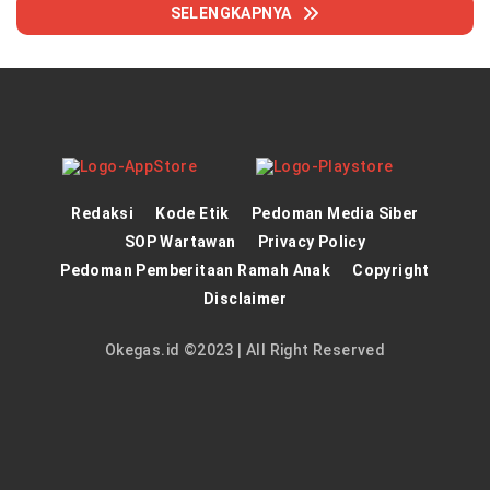
SELENGKAPNYA
Redaksi
Kode Etik
Pedoman Media Siber
SOP Wartawan
Privacy Policy
Pedoman Pemberitaan Ramah Anak
Copyright
Disclaimer
Okegas.id ©2023 | All Right Reserved
panen4d
theatlantarealestateinvestor.co/
joker123
https://hrmtest.demotoday.info/
slot777
https://imion.com.ng/
slot scatter hitam
dewa138
https://protuning.id/
https://modulbinalar.az/