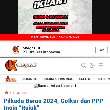
SCROLL UNTUK LANJUTKAN MEMBACA
okegas.id
Get
PT Oke Gas Indonesia
Oke Gas Indonesia | Energi Positif Informasi Terkini!
BERANDA
HUKUM & KRIMINAL
KALTIM
HEADLIN
HEADLINE
Pilkada Berau 2024, Golkar dan PPP
Ingin “Rujuk”