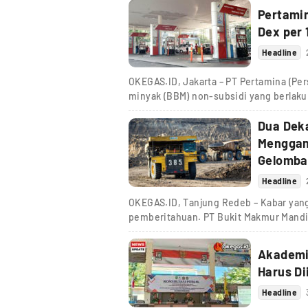
Pertamin
Dex per 
Headline
OKEGAS.ID, Jakarta – PT Pertamina (Pe
minyak (BBM) non-subsidi yang berlaku 
Dua Dek
Menggan
Gelomba
Headline
OKEGAS.ID, Tanjung Redeb – Kabar yang 
pemberitahuan. PT Bukit Makmur Mandi
Akademis
Harus Di
Headline