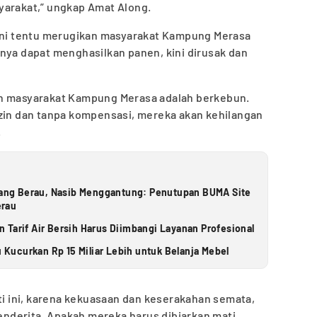
yarakat,” ungkap Amat Along.
 ini tentu merugikan masyarakat Kampung Merasa
nya dapat menghasilkan panen, kini dirusak dan
an masyarakat Kampung Merasa adalah berkebun.
izin dan tanpa kompensasi, mereka akan kehilangan
.
ng Berau, Nasib Menggantung: Penutupan BUMA Site
erau
 Tarif Air Bersih Harus Diimbangi Layanan Profesional
u Kucurkan Rp 15 Miliar Lebih untuk Belanja Mebel
rti ini, karena kekuasaan dan keserakahan semata,
nderita. Apakah mereka harus dibiarkan mati