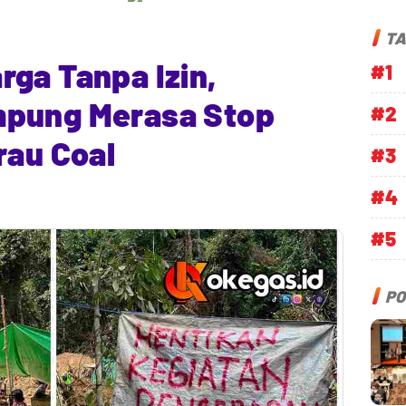
TA
ga Tanpa Izin,
#1
mpung Merasa Stop
#2
rau Coal
#3
#4
#5
PO