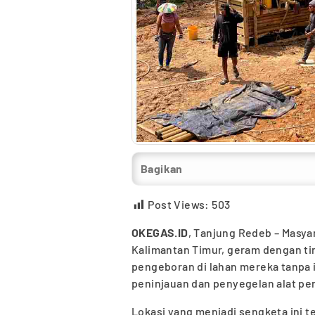
Bagikan
Post Views:
503
OKEGAS.ID
, Tanjung Redeb – Masy
Kalimantan Timur, geram dengan ti
pengeboran di lahan mereka tanpa 
peninjauan dan penyegelan alat pe
Lokasi yang menjadi sengketa ini t