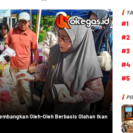
TA
#1
#2
#3
#4
#5
PO
embangkan Oleh-Oleh Berbasis Olahan Ikan