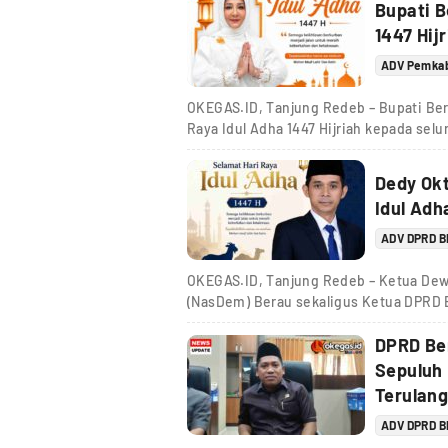
Bupati B
1447 Hij
ADV Pemka
OKEGAS.ID, Tanjung Redeb – Bupati Ber
Raya Idul Adha 1447 Hijriah kepada sel
Dedy Ok
Idul Adh
ADV DPRD 
OKEGAS.ID, Tanjung Redeb – Ketua Dew
(NasDem) Berau sekaligus Ketua DPRD 
DPRD Be
Sepuluh
Terulang
ADV DPRD 