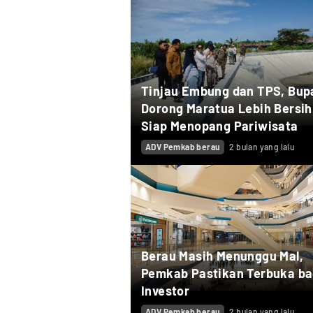
Tinjau Embung dan TPS, Bup
Dorong Maratua Lebih Bersih
Siap Menopang Pariwisata
ADV Pemkab berau
2 bulan yang lalu
Berau Masih Menunggu Mal,
Pemkab Pastikan Terbuka ba
Investor
ADV Pemkab berau
2 bulan yang lalu