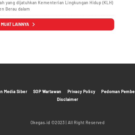
ah yang dijatuhkan Kementerian Lingkungan Hidup (KLH)
en Berau dalam
MUAT LAINNYA
 Media Siber
SOP Wartawan
Privacy Policy
Pedoman Pember
Disclaimer
Okegas.id ©2023 | All Right Reserved