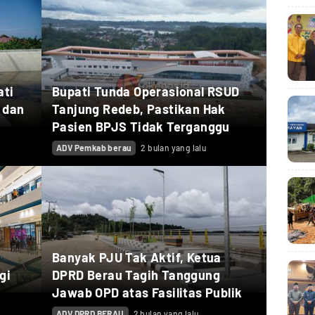
ati
Bupati Tunda Operasional RSUD
 dan
Tanjung Redeb, Pastikan Hak
Pasien BPJS Tidak Terganggu
ADV Pemkab berau
2 bulan yang lalu
Banyak PJU Tak Aktif, Ketua
gi
DPRD Berau Tagih Tanggung
Jawab OPD atas Fasilitas Publik
ADV DPRD BERAU
2 bulan yang lalu