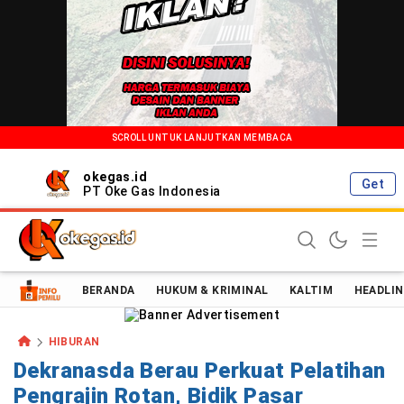
SCROLL UNTUK LANJUTKAN MEMBACA
okegas.id
Get
PT Oke Gas Indonesia
Oke Gas Indonesia | Energi Positif Informasi Terkini!
BERANDA
HUKUM & KRIMINAL
KALTIM
HEADLIN
HIBURAN
Dekranasda Berau Perkuat Pelatihan
Pengrajin Rotan, Bidik Pasar