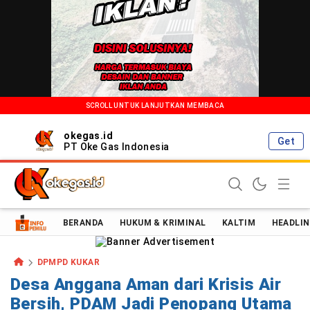
SCROLL UNTUK LANJUTKAN MEMBACA
okegas.id
Get
PT Oke Gas Indonesia
Oke Gas Indonesia | Energi Positif Informasi Terkini!
BERANDA
HUKUM & KRIMINAL
KALTIM
HEADLIN
DPMPD KUKAR
Desa Anggana Aman dari Krisis Air
Bersih, PDAM Jadi Penopang Utama