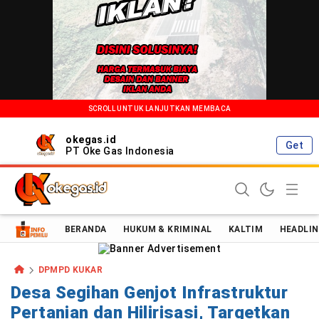
SCROLL UNTUK LANJUTKAN MEMBACA
okegas.id
Get
PT Oke Gas Indonesia
Oke Gas Indonesia | Energi Positif Informasi Terkini!
BERANDA
HUKUM & KRIMINAL
KALTIM
HEADLIN
DPMPD KUKAR
Desa Segihan Genjot Infrastruktur
Pertanian dan Hilirisasi, Targetkan