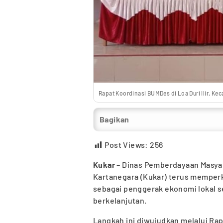
Rapat Koordinasi BUMDes di Loa Duri Ilir, K
Bagikan
Post Views:
256
Kukar
– Dinas Pemberdayaan Masya
Kartanegara (Kukar) terus memperk
sebagai penggerak ekonomi lokal s
berkelanjutan.
Langkah ini diwujudkan melalui Rap