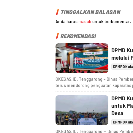
TINGGALKAN BALASAN
Anda harus
masuk
untuk berkomentar.
REKOMENDASI
DPMD Ku
melalui 
DPMPD Kuk
OKEGAS.ID, Tenggarong – Dinas Pember
terus mendorong penguatan kapasitas 
DPMD Ku
untuk M
Desa
DPMPD Kuk
OKEGAS.ID, Tenggarong — Dinas Pember