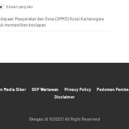
ar
9 bulan yang lalu
dayaan Masyarakat dan Desa (DPMD) Kutai Kartanegara
tuk memastikan kesiapan
 Media Siber
SOP Wartawan
Privacy Policy
Pedoman Pember
Disclaimer
Okegas.id ©2023 | All Right Reserved