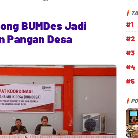
TA
rong BUMDes Jadi
#1
n Pangan Desa
#2
#3
#4
#5
PO