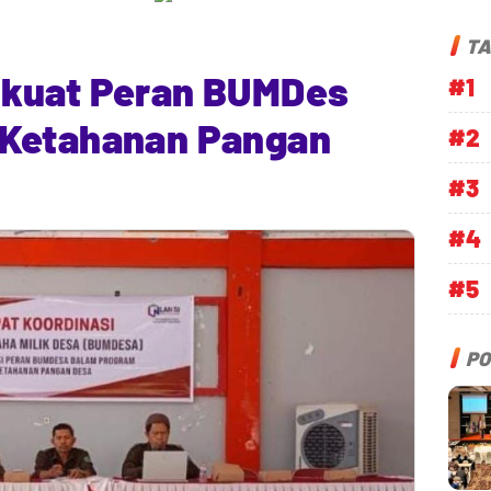
TA
rkuat Peran BUMDes
#1
 Ketahanan Pangan
#2
#3
#4
#5
PO