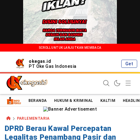
SCROLL UNTUK LANJUTKAN MEMBACA
okegas.id
Get
PT Oke Gas Indonesia
Oke Gas Indonesia | Energi Positif Informasi Terkini!
BERANDA
HUKUM & KRIMINAL
KALTIM
HEADLIN
PARLEMENTARIA
DPRD Berau Kawal Percepatan
Legalitas Penambang Pasir dan