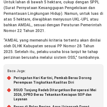
Untuk lahan di bawah 5 hektare, cukup dengan SPPL
(Surat Pernyataan Kesanggupan Pengelolaan dan
Pemantauan Lingkungan Hidup). Namun, untuk luas di
atas 5 hektare, diwajibkan menyusun UKL-UPL atau
bahkan AMDAL, sesuai dengan Peraturan Pemerintah
Nomor 22 Tahun 2021.
“AMDAL yang memenuhi kriteria tertentu akan dinilai
oleh DLHK Kabupaten sesuai PP Nomor 28 Tahun
2025. Setelah itu, pelaku usaha bisa lanjut ke tahap
perizinan berusaha melalui sistem OSS,” tambahnya.
Baca Juga:
Peringatan Hari Kartini, Pemkab Berau Dorong
Perempuan Tingkatkan Kualitas Diri
RSUD Tanjung Redeb Ditargetkan Beroperasi Mei
2026, DPRD Berau Tekankan Kesiapan SOP dan
Layanan
Reses di Pulau Besing, Agus Uriansyah Dapat