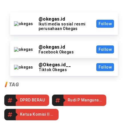
@okegas.id
Follow
Ikuti media sosial resmi
perusahaan Okegas
@okegas.id
Follow
Facebook Okegas
@Okegas.id__
Follow
Tiktok Okegas
TAG
DPRD BERAU
Rudi P Mangunsong
Ketua Komisi II DPRD BERAU