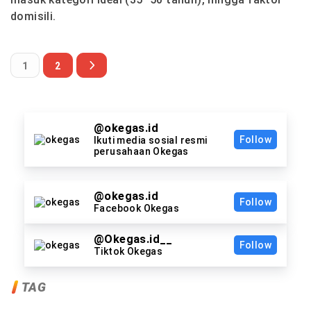
domisili.
1
2
@okegas.id
Follow
Ikuti media sosial resmi
perusahaan Okegas
@okegas.id
Follow
Facebook Okegas
@Okegas.id__
Follow
Tiktok Okegas
TAG