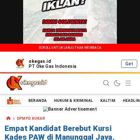
SCROLL UNTUK LANJUTKAN MEMBACA
okegas.id
Get
PT Oke Gas Indonesia
Oke Gas Indonesia | Energi Positif Informasi Terkini!
BERANDA
HUKUM & KRIMINAL
KALTIM
HEADLIN
DPMPD KUKAR
Empat Kandidat Berebut Kursi
Kades PAW di Manunggal Jaya,