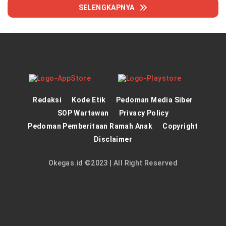
SELENGKAPNYA
Redaksi
Kode Etik
Pedoman Media Siber
SOP Wartawan
Privacy Policy
Pedoman Pemberitaan Ramah Anak
Copyright
Disclaimer
Okegas.id ©2023 | All Right Reserved
panen4d
theatlantarealestateinvestor.co/
joker123
https://hrmtest.demotoday.info/
slot777
https://imion.com.ng/
slot scatter hitam
dewa138
https://protuning.id/