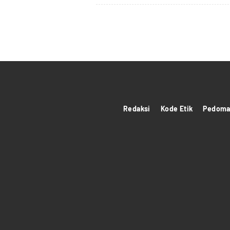
Redaksi
Kode Etik
Pedoman
panen4d
theatlantarealestateinvestor.co/
joker123
https://hrmtest.demotoday.info/
slot777