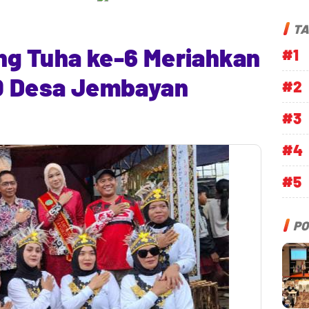
TA
ng Tuha ke-6 Meriahkan
#1
90 Desa Jembayan
#2
#3
#4
#5
PO