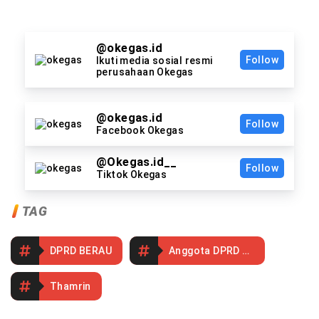
@okegas.id
Follow
Ikuti media sosial resmi
perusahaan Okegas
@okegas.id
Follow
Facebook Okegas
@Okegas.id__
Follow
Tiktok Okegas
TAG
DPRD BERAU
Anggota DPRD Berau
Thamrin