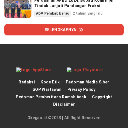
Perubahan APBD 2024, Bupati Komitmen
Tindak Lanjuti Pandangan Fraksi
ADV Pemkab berau
2 tahun yang lalu
SELENGKAPNYA
Redaksi
Kode Etik
Pedoman Media Siber
SOP Wartawan
Privacy Policy
Pedoman Pemberitaan Ramah Anak
Copyright
Disclaimer
Okegas.id ©2023 | All Right Reserved
panen4d