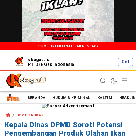
SCROLL UNTUK LANJUTKAN MEMBACA
okegas.id
Get
PT Oke Gas Indonesia
Oke Gas Indonesia | Energi Positif Informasi Terkini!
BERANDA
HUKUM & KRIMINAL
KALTIM
HEADLIN
DPMPD KUKAR
Kepala Dinas DPMD Soroti Potensi
Pengembangan Produk Olahan Ikan