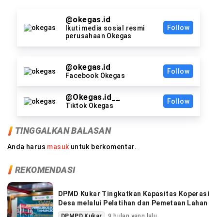
@okegas.id
Follow
Ikuti media sosial resmi
perusahaan Okegas
@okegas.id
Follow
Facebook Okegas
@Okegas.id__
Follow
Tiktok Okegas
TINGGALKAN BALASAN
Anda harus
masuk
untuk berkomentar.
REKOMENDASI
DPMD Kukar Tingkatkan Kapasitas Koperasi
Desa melalui Pelatihan dan Pemetaan Lahan
DPMPD Kukar
9 bulan yang lalu