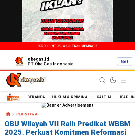
SCROLL UNTUK LANJUTKAN MEMBACA
okegas.id
Get
PT Oke Gas Indonesia
Oke Gas Indonesia | Energi Positif Informasi Terkini!
BERANDA
HUKUM & KRIMINAL
KALTIM
HEADLIN
PERISTIWA
OBU Wilayah VII Raih Predikat WBBM
2025, Perkuat Komitmen Reformasi