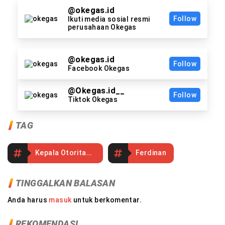
@okegas.id
Follow
Ikuti media sosial resmi
perusahaan Okegas
@okegas.id
Follow
Facebook Okegas
@Okegas.id__
Follow
Tiktok Okegas
TAG
Kepala Otoritas Bandar Udara Wilayah VII
Ferdinan
TINGGALKAN BALASAN
Anda harus
masuk
untuk berkomentar.
REKOMENDASI