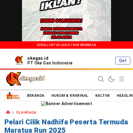
SCROLL UNTUK LANJUTKAN MEMBACA
okegas.id
Get
PT Oke Gas Indonesia
Oke Gas Indonesia | Energi Positif Informasi Terkini!
BERANDA
HUKUM & KRIMINAL
KALTIM
HEADLIN
OLAHRAGA
Pelari Cilik Nadhifa Peserta Termuda
Maratua Run 2025