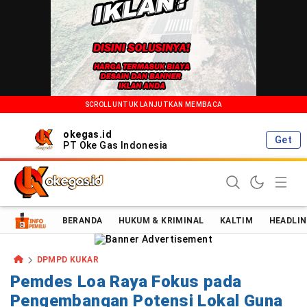
SCROLL UNTUK LANJUTKAN MEMBACA
okegas.id
Get
PT Oke Gas Indonesia
Oke Gas Indonesia | Energi Positif Informasi Terkini!
BERANDA
HUKUM & KRIMINAL
KALTIM
HEADLIN
DPMPD KUKAR
Pemdes Loa Raya Fokus pada
Pengembangan Potensi Lokal Guna