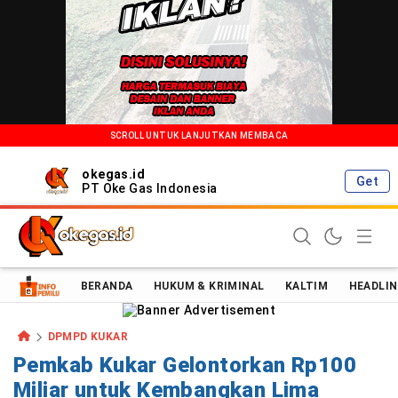
SCROLL UNTUK LANJUTKAN MEMBACA
okegas.id
Get
PT Oke Gas Indonesia
Oke Gas Indonesia | Energi Positif Informasi Terkini!
BERANDA
HUKUM & KRIMINAL
KALTIM
HEADLIN
DPMPD KUKAR
Pemkab Kukar Gelontorkan Rp100
Miliar untuk Kembangkan Lima