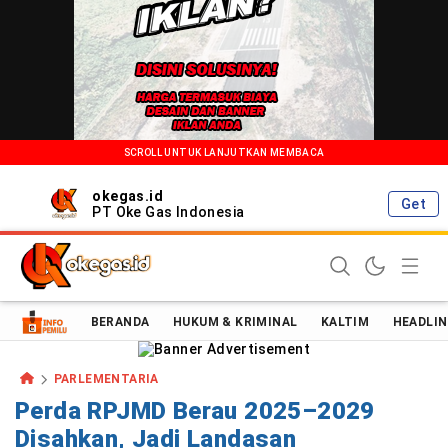
SCROLL UNTUK LANJUTKAN MEMBACA
okegas.id
Get
PT Oke Gas Indonesia
Oke Gas Indonesia | Energi Positif Informasi Terkini!
BERANDA
HUKUM & KRIMINAL
KALTIM
HEADLIN
PARLEMENTARIA
Perda RPJMD Berau 2025–2029
Disahkan, Jadi Landasan