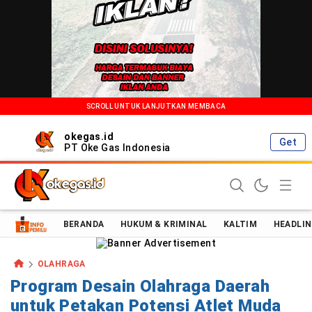
SCROLL UNTUK LANJUTKAN MEMBACA
okegas.id
Get
PT Oke Gas Indonesia
Oke Gas Indonesia | Energi Positif Informasi Terkini!
BERANDA
HUKUM & KRIMINAL
KALTIM
HEADLIN
OLAHRAGA
Program Desain Olahraga Daerah
untuk Petakan Potensi Atlet Muda