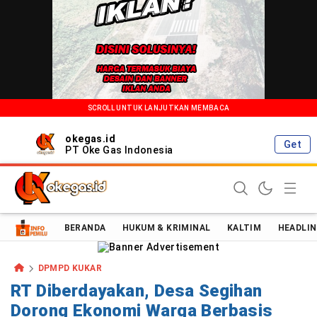
SCROLL UNTUK LANJUTKAN MEMBACA
okegas.id
Get
PT Oke Gas Indonesia
Oke Gas Indonesia | Energi Positif Informasi Terkini!
BERANDA
HUKUM & KRIMINAL
KALTIM
HEADLIN
DPMPD KUKAR
RT Diberdayakan, Desa Segihan
Dorong Ekonomi Warga Berbasis