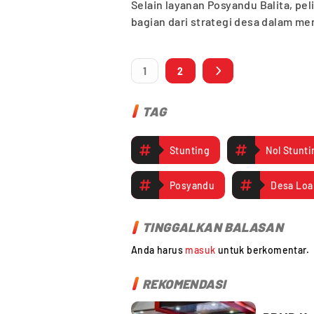
Selain layanan Posyandu Balita, pe
bagian dari strategi desa dalam men
1
2
TAG
Stunting
Nol Stunti
Posyandu
Desa Loa
TINGGALKAN BALASAN
Anda harus
masuk
untuk berkomentar.
REKOMENDASI