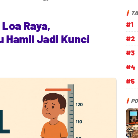
TA
i Loa Raya,
#1
 Hamil Jadi Kunci
#2
#3
#4
#5
PO