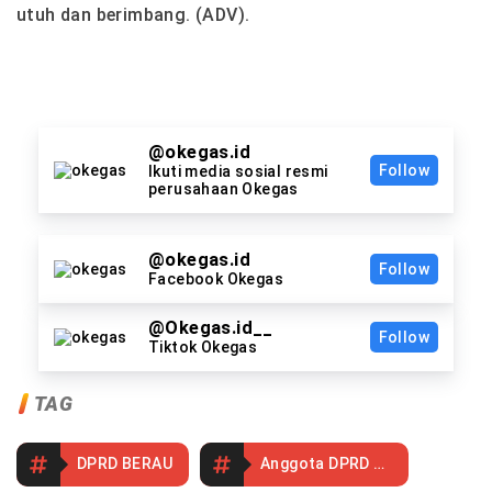
utuh dan berimbang. (ADV).
@okegas.id
Follow
Ikuti media sosial resmi
perusahaan Okegas
@okegas.id
Follow
Facebook Okegas
@Okegas.id__
Follow
Tiktok Okegas
TAG
DPRD BERAU
Anggota DPRD Berau