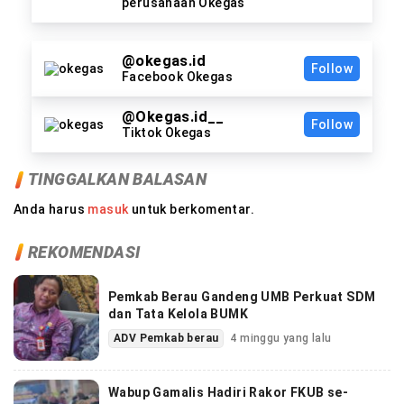
perusahaan Okegas
@okegas.id
Follow
Facebook Okegas
@Okegas.id__
Follow
Tiktok Okegas
TINGGALKAN BALASAN
Anda harus
masuk
untuk berkomentar.
REKOMENDASI
Pemkab Berau Gandeng UMB Perkuat SDM
dan Tata Kelola BUMK
ADV Pemkab berau
4 minggu yang lalu
Wabup Gamalis Hadiri Rakor FKUB se-