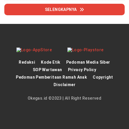
SELENGKAPNYA
Redaksi
Kode Etik
Pedoman Media Siber
SOP Wartawan
Privacy Policy
Pedoman Pemberitaan Ramah Anak
Copyright
Disclaimer
Okegas.id ©2023 | All Right Reserved
panen4d
theatlantarealestateinvestor.co/
joker123
https://hrmtest.demotoday.info/
slot777
https://imion.com.ng/
slot scatter hitam