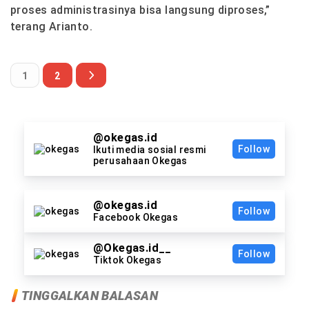
proses administrasinya bisa langsung diproses,”
terang Arianto.
1
2
@okegas.id
Follow
Ikuti media sosial resmi
perusahaan Okegas
@okegas.id
Follow
Facebook Okegas
@Okegas.id__
Follow
Tiktok Okegas
TINGGALKAN BALASAN