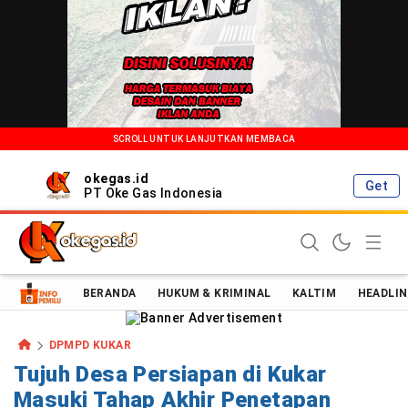
SCROLL UNTUK LANJUTKAN MEMBACA
okegas.id
Get
PT Oke Gas Indonesia
Oke Gas Indonesia | Energi Positif Informasi Terkini!
BERANDA
HUKUM & KRIMINAL
KALTIM
HEADLIN
DPMPD KUKAR
Tujuh Desa Persiapan di Kukar
Masuki Tahap Akhir Penetapan