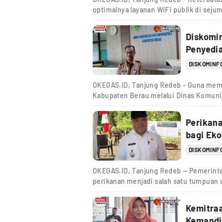
optimalnya layanan WiFi publik di seju
Diskomi
Penyedia
DISKOMINF
OKEGAS.ID, Tanjung Redeb – Guna mempe
Kabupaten Berau melalui Dinas Komuni
Perikana
bagi Ek
DISKOMINF
OKEGAS.ID, Tanjung Redeb — Pemerint
perikanan menjadi salah satu tumpua
Kemitra
Kemandi