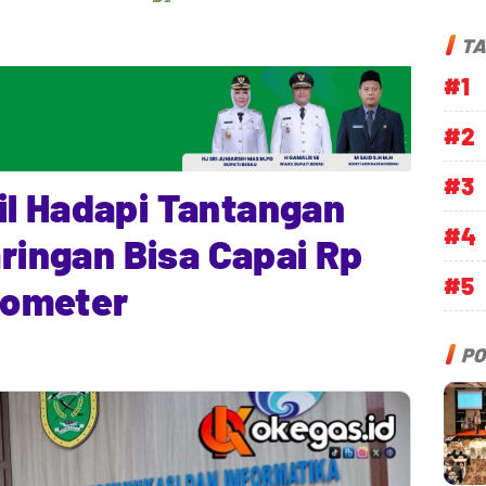
TA
#1
#2
#3
il Hadapi Tantangan
#4
aringan Bisa Capai Rp
#5
ilometer
PO