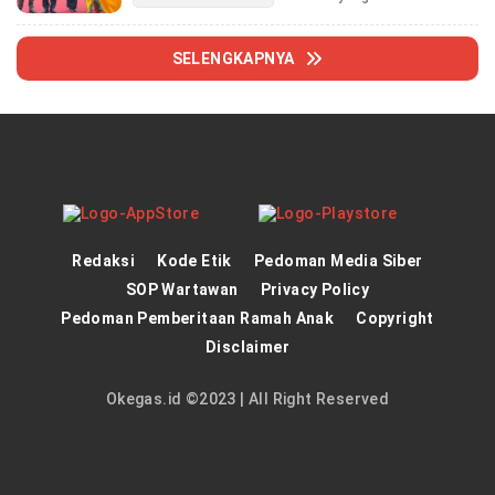
SELENGKAPNYA
Redaksi
Kode Etik
Pedoman Media Siber
SOP Wartawan
Privacy Policy
Pedoman Pemberitaan Ramah Anak
Copyright
Disclaimer
Okegas.id ©2023 | All Right Reserved
panen4d
theatlantarealestateinvestor.co/
joker123
https://hrmtest.demotoday.info/
slot777