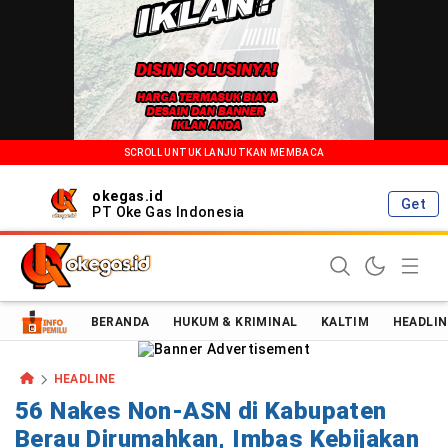
SCROLL UNTUK LANJUTKAN MEMBACA
okegas.id
Get
PT Oke Gas Indonesia
Oke Gas Indonesia | Energi Positif Informasi Terkini!
BERANDA
HUKUM & KRIMINAL
KALTIM
HEADLIN
HEADLINE
56 Nakes Non-ASN di Kabupaten
Berau Dirumahkan, Imbas Kebijakan