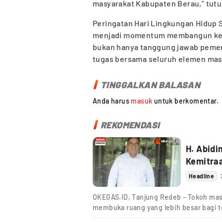
masyarakat Kabupaten Berau,” tutu
Peringatan Hari Lingkungan Hidup 
menjadi momentum membangun kesa
bukan hanya tanggung jawab pemer
tugas bersama seluruh elemen masy
TINGGALKAN BALASAN
Anda harus
masuk
untuk berkomentar.
REKOMENDASI
H. Abidi
Kemitra
Headline
OKEGAS.ID, Tanjung Redeb – Tokoh mas
membuka ruang yang lebih besar bagi t