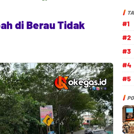
TA
ah di Berau Tidak
#1
#2
#3
#4
#5
PO