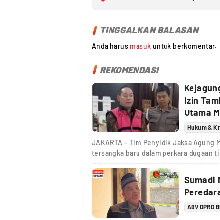
TINGGALKAN BALASAN
Anda harus
masuk
untuk berkomentar.
REKOMENDASI
Kejagun
Izin Tam
Utama M
Hukum & Kr
JAKARTA – Tim Penyidik Jaksa Agung 
tersangka baru dalam perkara dugaan t
Sumadi M
Peredar
ADV DPRD 