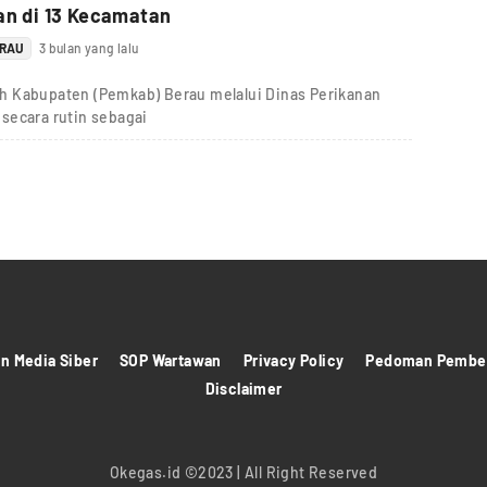
an di 13 Kecamatan
ERAU
3 bulan yang lalu
h Kabupaten (Pemkab) Berau melalui Dinas Perikanan
secara rutin sebagai
 Media Siber
SOP Wartawan
Privacy Policy
Pedoman Pember
Disclaimer
Okegas.id ©2023 | All Right Reserved