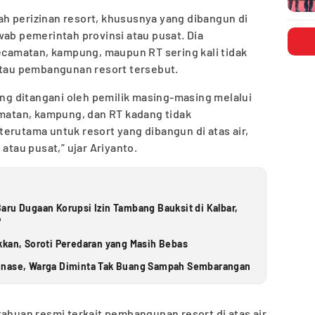
h perizinan resort, khususnya yang dibangun di
wab pemerintah provinsi atau pusat. Dia
amatan, kampung, maupun RT sering kali tidak
 atau pembangunan resort tersebut.
sung ditangani oleh pemilik masing-masing melalui
amatan, kampung, dan RT kadang tidak
erutama untuk resort yang dibangun di atas air,
atau pusat,” ujar Ariyanto.
aru Dugaan Korupsi Izin Tambang Bauksit di Kalbar,
P
kkan, Soroti Peredaran yang Masih Bebas
inase, Warga Diminta Tak Buang Sampah Sembarangan
tahuan resmi terkait pembangunan resort di atas air