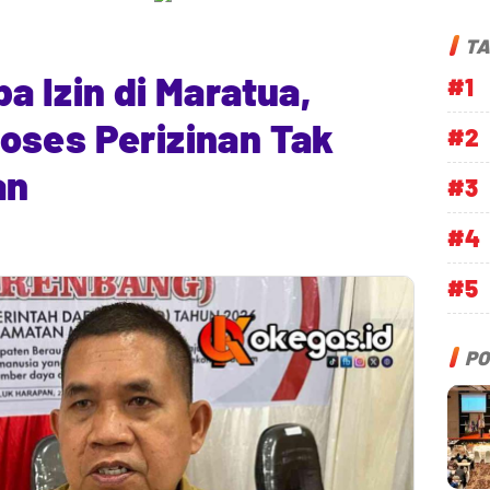
TA
a Izin di Maratua,
#1
oses Perizinan Tak
#2
an
#3
#4
#5
PO