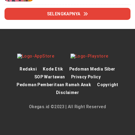
SELENGKAPNYA
Redaksi
Kode Etik
Pedoman Media Siber
SOP Wartawan
Privacy Policy
Pedoman Pemberitaan Ramah Anak
Copyright
Disclaimer
Okegas.id ©2023 | All Right Reserved
panen4d
theatlantarealestateinvestor.co/
joker123
https://hrmtest.demotoday.info/
slot777
https://imion.com.ng/
slot scatter hitam