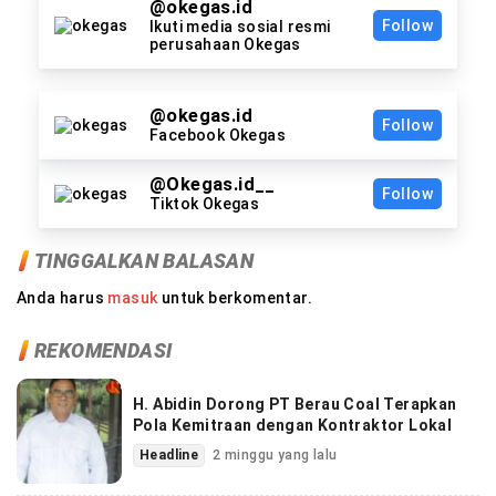
@okegas.id
Follow
Ikuti media sosial resmi
perusahaan Okegas
@okegas.id
Follow
Facebook Okegas
@Okegas.id__
Follow
Tiktok Okegas
TINGGALKAN BALASAN
Anda harus
masuk
untuk berkomentar.
REKOMENDASI
H. Abidin Dorong PT Berau Coal Terapkan
Pola Kemitraan dengan Kontraktor Lokal
Headline
2 minggu yang lalu