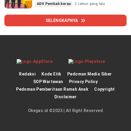
ADV Pemkab berau
2 tahun yang lalu
SELENGKAPNYA
Redaksi
Kode Etik
Pedoman Media Siber
SOP Wartawan
Privacy Policy
Pedoman Pemberitaan Ramah Anak
Copyright
Disclaimer
Okegas.id ©2023 | All Right Reserved
panen4d
theatlantarealestateinvestor.co/
joker123