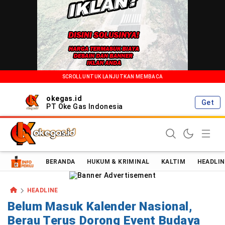
SCROLL UNTUK LANJUTKAN MEMBACA
okegas.id
Get
PT Oke Gas Indonesia
Oke Gas Indonesia | Energi Positif Informasi Terkini!
BERANDA
HUKUM & KRIMINAL
KALTIM
HEADLIN
HEADLINE
Belum Masuk Kalender Nasional,
Berau Terus Dorong Event Budaya