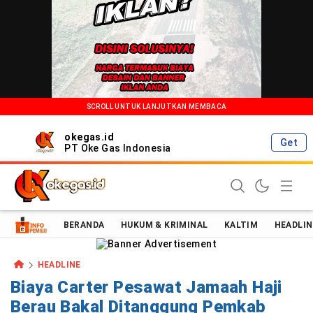
SCROLL UNTUK LANJUTKAN MEMBACA
okegas.id
Get
PT Oke Gas Indonesia
Oke Gas Indonesia | Energi Positif Informasi Terkini!
BERANDA
HUKUM & KRIMINAL
KALTIM
HEADLIN
HEADLINE
Biaya Carter Pesawat Jamaah Haji
Berau Bakal Ditanggung Pemkab