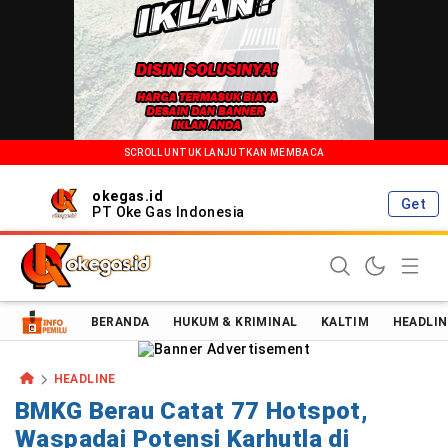
SCROLL UNTUK LANJUTKAN MEMBACA
okegas.id
Get
PT Oke Gas Indonesia
Oke Gas Indonesia | Energi Positif Informasi Terkini!
BERANDA
HUKUM & KRIMINAL
KALTIM
HEADLIN
HEADLINE
BMKG Berau Catat 77 Hotspot,
Waspadai Potensi Karhutla di