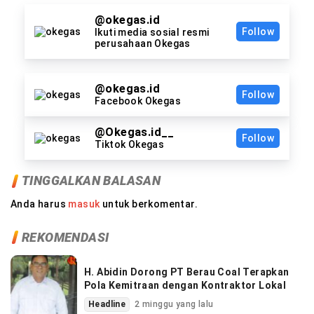
@okegas.id
Follow
Ikuti media sosial resmi
perusahaan Okegas
@okegas.id
Follow
Facebook Okegas
@Okegas.id__
Follow
Tiktok Okegas
TINGGALKAN BALASAN
Anda harus
masuk
untuk berkomentar.
REKOMENDASI
H. Abidin Dorong PT Berau Coal Terapkan
Pola Kemitraan dengan Kontraktor Lokal
Headline
2 minggu yang lalu