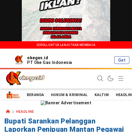
SCROLL UNTUK LANJUTKAN MEMBACA
okegas.id
Get
PT Oke Gas Indonesia
Oke Gas Indonesia | Energi Positif Informasi Terkini!
BERANDA
HUKUM & KRIMINAL
KALTIM
HEADLIN
HEADLINE
Bupati Sarankan Pelanggan
Laporkan Penipuan Mantan Pegawai