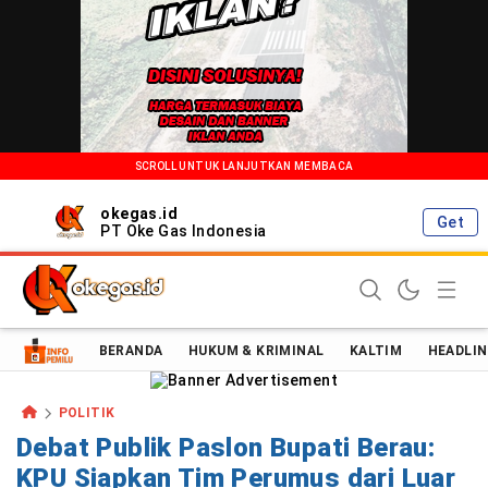
SCROLL UNTUK LANJUTKAN MEMBACA
okegas.id
Get
PT Oke Gas Indonesia
Oke Gas Indonesia | Energi Positif Informasi Terkini!
BERANDA
HUKUM & KRIMINAL
KALTIM
HEADLIN
POLITIK
Debat Publik Paslon Bupati Berau:
KPU Siapkan Tim Perumus dari Luar