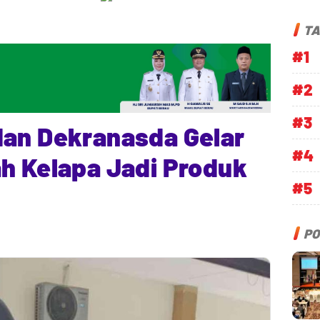
TA
#1
#2
#3
dan Dekranasda Gelar
#4
h Kelapa Jadi Produk
#5
PO