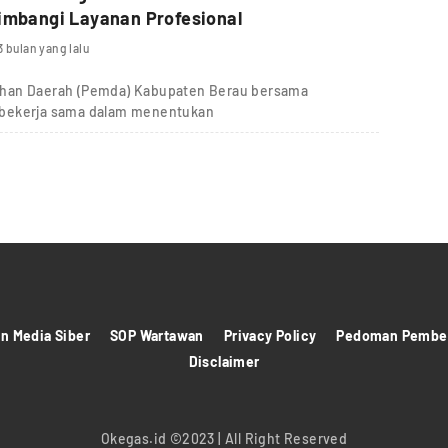
imbangi Layanan Profesional
3 bulan yang lalu
ahan Daerah (Pemda) Kabupaten Berau bersama
 bekerja sama dalam menentukan
 Media Siber
SOP Wartawan
Privacy Policy
Pedoman Pember
Disclaimer
Okegas.id ©2023 | All Right Reserved