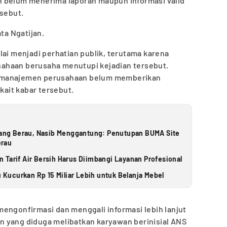
n belum menerima laporan maupun informasi valid
rsebut.
ata Ngatijan.
lai menjadi perhatian publik, terutama karena
ahaan berusaha menutupi kejadian tersebut.
hak manajemen perusahaan belum memberikan
rkait kabar tersebut.
ng Berau, Nasib Menggantung: Penutupan BUMA Site
erau
 Tarif Air Bersih Harus Diimbangi Layanan Profesional
u Kucurkan Rp 15 Miliar Lebih untuk Belanja Mebel
engonfirmasi dan menggali informasi lebih lanjut
 yang diduga melibatkan karyawan berinisial ANS