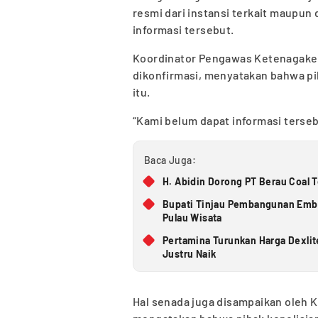
resmi dari instansi terkait maupu
informasi tersebut.
Koordinator Pengawas Ketenagakerj
dikonfirmasi, menyatakan bahwa pi
itu.
“Kami belum dapat informasi tersebu
Baca Juga:
H. Abidin Dorong PT Berau Coal 
Bupati Tinjau Pembangunan Embun
Pulau Wisata
Pertamina Turunkan Harga Dexlit
Justru Naik
Hal senada juga disampaikan oleh K