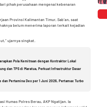
n dari pihak perusahaan mengenai kebenaran
aan Provinsi Kalimantan Timur, Sab’an, saat
haknya belum menerima laporan terkait kejadian
t,” ujarnya singkat.
Terapkan Pola Kemitraan dengan Kontraktor Lokal
g dan TPS di Maratua, Perkuat Infrastruktur Dasar
e dan Pertamina Dex per 1 Juni 2026, Pertamax Turbo
asi Humas Polres Berau, AKP Ngatijan. Ia