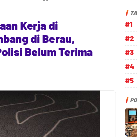
TA
an Kerja di
#1
bang di Berau,
#2
olisi Belum Terima
#3
#4
#5
PO