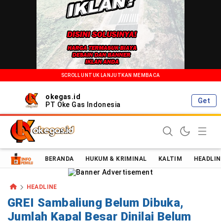
SCROLL UNTUK LANJUTKAN MEMBACA
okegas.id
Get
PT Oke Gas Indonesia
Oke Gas Indonesia | Energi Positif Informasi Terkini!
BERANDA
HUKUM & KRIMINAL
KALTIM
HEADLIN
HEADLINE
GREI Sambaliung Belum Dibuka,
Jumlah Kapal Besar Dinilai Belum