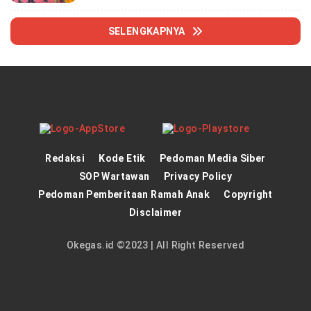
SELENGKAPNYA
Redaksi
Kode Etik
Pedoman Media Siber
SOP Wartawan
Privacy Policy
Pedoman Pemberitaan Ramah Anak
Copyright
Disclaimer
Okegas.id ©2023 | All Right Reserved
panen4d
theatlantarealestateinvestor.co/
joker123
https://hrmtest.demotoday.info/
slot777
https://imion.com.ng/
slot scatter hitam