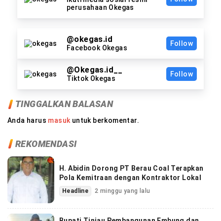
perusahaan Okegas
@okegas.id
Follow
Facebook Okegas
@Okegas.id__
Follow
Tiktok Okegas
TINGGALKAN BALASAN
Anda harus
masuk
untuk berkomentar.
REKOMENDASI
H. Abidin Dorong PT Berau Coal Terapkan
Pola Kemitraan dengan Kontraktor Lokal
Headline
2 minggu yang lalu
Bupati Tinjau Pembangunan Embung dan