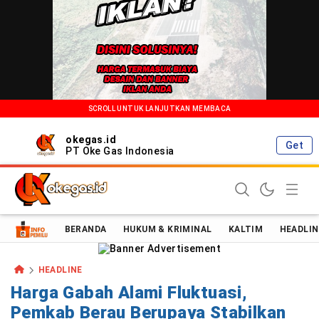
SCROLL UNTUK LANJUTKAN MEMBACA
okegas.id
Get
PT Oke Gas Indonesia
Oke Gas Indonesia | Energi Positif Informasi Terkini!
BERANDA
HUKUM & KRIMINAL
KALTIM
HEADLIN
HEADLINE
Harga Gabah Alami Fluktuasi,
Pemkab Berau Berupaya Stabilkan