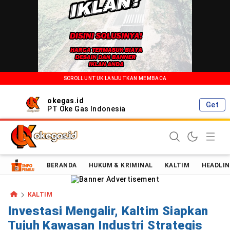
SCROLL UNTUK LANJUTKAN MEMBACA
okegas.id
Get
PT Oke Gas Indonesia
Oke Gas Indonesia | Energi Positif Informasi Terkini!
BERANDA
HUKUM & KRIMINAL
KALTIM
HEADLIN
KALTIM
Investasi Mengalir, Kaltim Siapkan
Tujuh Kawasan Industri Strategis