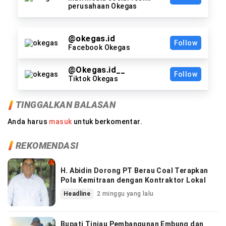
perusahaan Okegas
@okegas.id
Follow
Facebook Okegas
@Okegas.id__
Follow
Tiktok Okegas
TINGGALKAN BALASAN
Anda harus
masuk
untuk berkomentar.
REKOMENDASI
H. Abidin Dorong PT Berau Coal Terapkan
Pola Kemitraan dengan Kontraktor Lokal
Headline
2 minggu yang lalu
Bupati Tinjau Pembangunan Embung dan