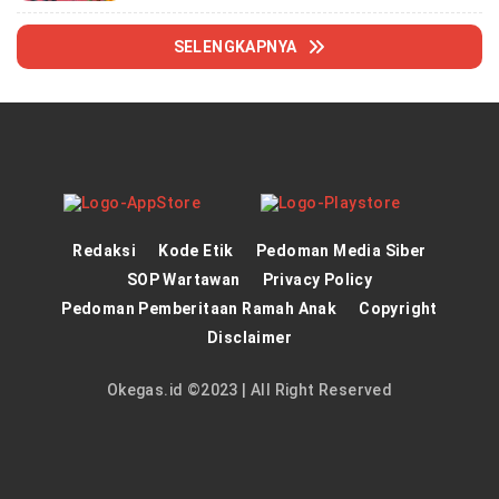
SELENGKAPNYA
Redaksi
Kode Etik
Pedoman Media Siber
SOP Wartawan
Privacy Policy
Pedoman Pemberitaan Ramah Anak
Copyright
Disclaimer
Okegas.id ©2023 | All Right Reserved
panen4d
theatlantarealestateinvestor.co/
joker123
https://hrmtest.demotoday.info/
slot777
https://imion.com.ng/
slot scatter hitam