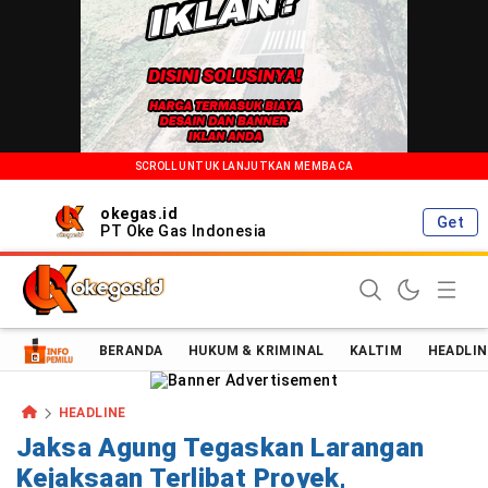
SCROLL UNTUK LANJUTKAN MEMBACA
okegas.id
Get
PT Oke Gas Indonesia
Oke Gas Indonesia | Energi Positif Informasi Terkini!
BERANDA
HUKUM & KRIMINAL
KALTIM
HEADLIN
HEADLINE
Jaksa Agung Tegaskan Larangan
Kejaksaan Terlibat Proyek,