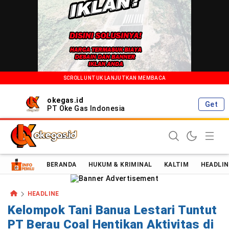
SCROLL UNTUK LANJUTKAN MEMBACA
okegas.id
Get
PT Oke Gas Indonesia
Oke Gas Indonesia | Energi Positif Informasi Terkini!
BERANDA
HUKUM & KRIMINAL
KALTIM
HEADLIN
HEADLINE
Kelompok Tani Banua Lestari Tuntut
PT Berau Coal Hentikan Aktivitas di