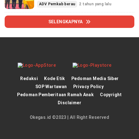
ADV Pemkab berau
2 tahun yang lalu
SELENGKAPNYA
Redaksi
Kode Etik
Pedoman Media Siber
SOP Wartawan
Privacy Policy
Pedoman Pemberitaan Ramah Anak
Copyright
Disclaimer
Okegas.id ©2023 | All Right Reserved
panen4d
theatlantarealestateinvestor.co/
joker123