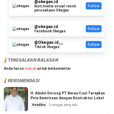
@okegas.id
Follow
Ikuti media sosial resmi
perusahaan Okegas
@okegas.id
Follow
Facebook Okegas
@Okegas.id__
Follow
Tiktok Okegas
TINGGALKAN BALASAN
Anda harus
masuk
untuk berkomentar.
REKOMENDASI
H. Abidin Dorong PT Berau Coal Terapkan
Pola Kemitraan dengan Kontraktor Lokal
Headline
2 minggu yang lalu