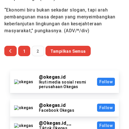
“Ekonomi biru bukan sekadar slogan, tapi arah
pembangunan masa depan yang menyeimbangkan
keberlanjutan lingkungan dan kesejahteraan
masyarakat,” pungkasnya. (ADV/*/div)
1
2
Tampilkan Semua
@okegas.id
Follow
Ikuti media sosial resmi
perusahaan Okegas
@okegas.id
Follow
Facebook Okegas
@Okegas.id__
Follow
Tiktok Okegas