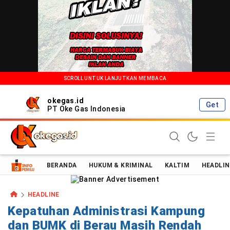
SCROLL UNTUK LANJUTKAN MEMBACA
okegas.id
Get
PT Oke Gas Indonesia
Oke Gas Indonesia | Energi Positif Informasi Terkini!
BERANDA
HUKUM & KRIMINAL
KALTIM
HEADLIN
HEADLINE
Kepatuhan Administrasi Kampung
dan BUMK di Berau Masih Rendah