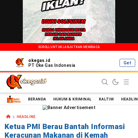
SCROLL UNTUK LANJUTKAN MEMBACA
okegas.id
Get
PT Oke Gas Indonesia
Oke Gas Indonesia | Energi Positif Informasi Terkini!
BERANDA
HUKUM & KRIMINAL
KALTIM
HEADLIN
HEADLINE
Ketua PMI Berau Bantah Informasi
Keracunan Makanan di Kemah