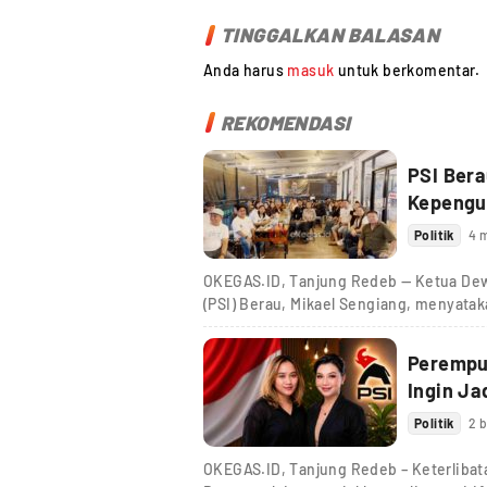
TINGGALKAN BALASAN
Anda harus
masuk
untuk berkomentar.
REKOMENDASI
PSI Bera
Kepengu
Politik
4 
OKEGAS.ID, Tanjung Redeb — Ketua Dewa
(PSI) Berau, Mikael Sengiang, menyata
Perempua
Ingin J
Politik
2 b
OKEGAS.ID, Tanjung Redeb – Keterlibat