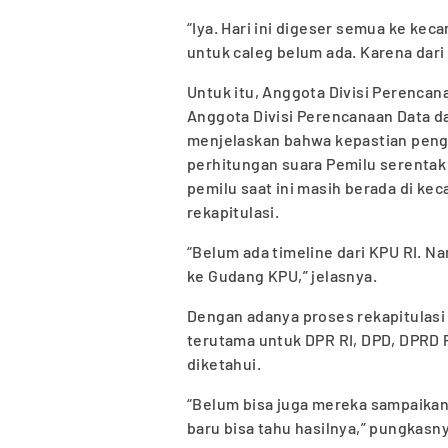
“Iya. Hari ini digeser semua ke ke
untuk caleg belum ada. Karena dari
Untuk itu, Anggota Divisi Perenca
Anggota Divisi Perencanaan Data d
menjelaskan bahwa kepastian penge
perhitungan suara Pemilu serentak 
pemilu saat ini masih berada di k
rekapitulasi.
“Belum ada timeline dari KPU RI. Na
ke Gudang KPU,” jelasnya.
Dengan adanya proses rekapitulasi 
terutama untuk DPR RI, DPD, DPRD 
diketahui.
“Belum bisa juga mereka sampaikan
baru bisa tahu hasilnya,” pungkasny