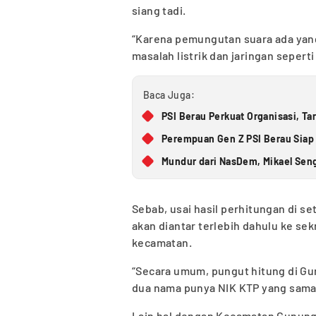
siang tadi.
“Karena pemungutan suara ada yang 
masalah listrik dan jaringan sepert
Baca Juga:
PSI Berau Perkuat Organisasi, T
Perempuan Gen Z PSI Berau Siap
Mundur dari NasDem, Mikael Seng
Sebab, usai hasil perhitungan di se
akan diantar terlebih dahulu ke se
kecamatan.
“Secara umum, pungut hitung di Gu
dua nama punya NIK KTP yang sama.
Lain hal dengan Kecamatan Gunung 