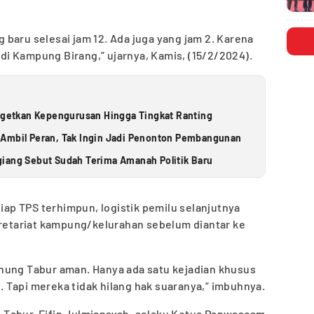
baru selesai jam 12. Ada juga yang jam 2. Karena
i di Kampung Birang,” ujarnya, Kamis, (15/2/2024).
argetkan Kepengurusan Hingga Tingkat Ranting
 Ambil Peran, Tak Ingin Jadi Penonton Pembangunan
iang Sebut Sudah Terima Amanah Politik Baru
tiap TPS terhimpun, logistik pemilu selanjutnya
kretariat kampung/kelurahan sebelum diantar ke
nung Tabur aman. Hanya ada satu kejadian khusus
 Tapi mereka tidak hilang hak suaranya,” imbuhnya.
Tabur. Fifin Julmiansyah, selaku Ketua Panwascam