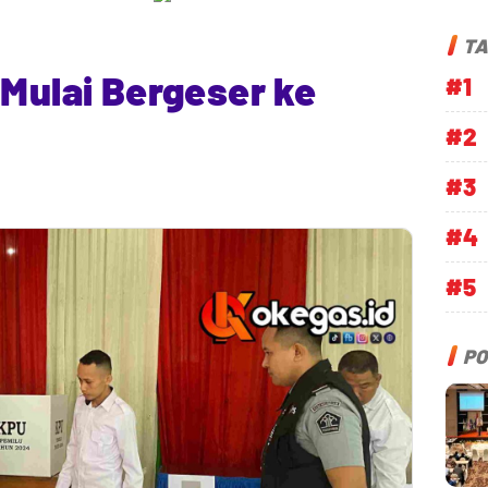
TA
 Mulai Bergeser ke
#1
#2
#3
#4
#5
PO