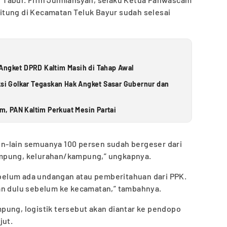
tung di Kecamatan Teluk Bayur sudah selesai
Angket DPRD Kaltim Masih di Tahap Awal
ksi Golkar Tegaskan Hak Angket Sasar Gubernur dan
im, PAN Kaltim Perkuat Mesin Partai
lain-lain semuanya 100 persen sudah bergeser dari
mpung, kelurahan/kampung,” ungkapnya.
i belum ada undangan atau pemberitahuan dari PPK.
an dulu sebelum ke kecamatan,” tambahnya.
pung, logistik tersebut akan diantar ke pendopo
jut.