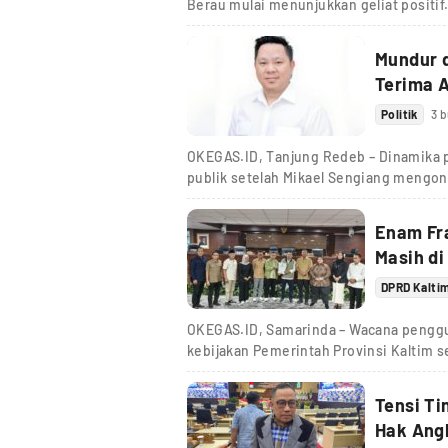
Berau mulai menunjukkan geliat positif
Mundur 
Terima A
Politik
3 b
OKEGAS.ID, Tanjung Redeb – Dinamika p
publik setelah Mikael Sengiang mengo
Enam Fr
Masih di
DPRD Kalti
OKEGAS.ID, Samarinda – Wacana penggu
kebijakan Pemerintah Provinsi Kaltim 
Tensi Ti
Hak Ang