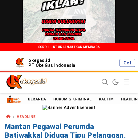
SCROLL UNTUK LANJUTKAN MEMBACA
okegas.id
Get
PT Oke Gas Indonesia
Oke Gas Indonesia | Energi Positif Informasi Terkini!
BERANDA
HUKUM & KRIMINAL
KALTIM
HEADLIN
HEADLINE
Mantan Pegawai Perumda
Batiwakkal Diduga Tipu Pelanggan,