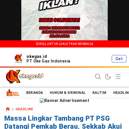
SCROLL UNTUK LANJUTKAN MEMBACA
okegas.id
Get
PT Oke Gas Indonesia
Oke Gas Indonesia | Energi Positif Informasi Terkini!
BERANDA
HUKUM & KRIMINAL
KALTIM
HEADLIN
HEADLINE
Massa Lingkar Tambang PT PSG
Datangi Pemkab Berau, Sekkab Akui