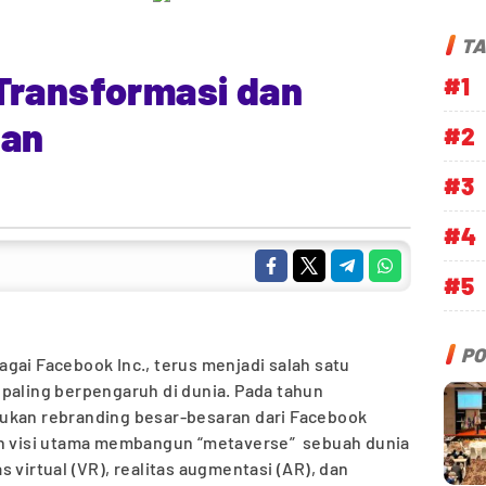
TA
Transformasi dan
#1
pan
#2
#3
#4
#5
PO
gai Facebook Inc., terus menjadi salah satu
paling berpengaruh di dunia. Pada tahun
ukan rebranding besar-besaran dari Facebook
an visi utama membangun “metaverse” sebuah dunia
 virtual (VR), realitas augmentasi (AR), dan