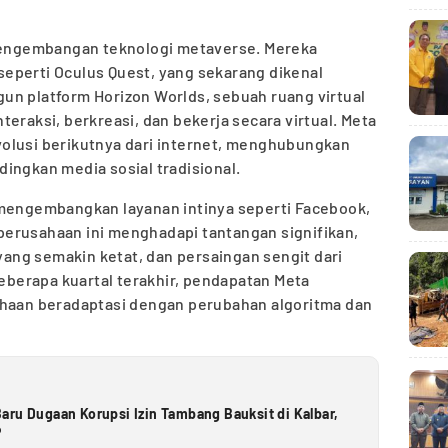
 pengembangan teknologi metaverse. Mereka
eperti Oculus Quest, yang sekarang dikenal
un platform Horizon Worlds, sebuah ruang virtual
eraksi, berkreasi, dan bekerja secara virtual. Meta
olusi berikutnya dari internet, menghubungkan
ingkan media sosial tradisional.
 mengembangkan layanan intinya seperti Facebook,
erusahaan ini menghadapi tantangan signifikan,
 yang semakin ketat, dan persaingan sengit dari
beberapa kuartal terakhir, pendapatan Meta
ahaan beradaptasi dengan perubahan algoritma dan
aru Dugaan Korupsi Izin Tambang Bauksit di Kalbar,
P