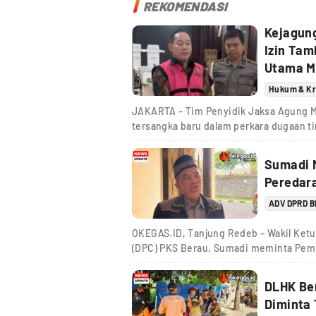
REKOMENDASI
Kejagun
Izin Tam
Utama M
Hukum & Kr
JAKARTA – Tim Penyidik Jaksa Agung 
tersangka baru dalam perkara dugaan t
Sumadi M
Peredar
ADV DPRD 
OKEGAS.ID, Tanjung Redeb – Wakil Ket
(DPC) PKS Berau, Sumadi meminta Pem
DLHK Be
Diminta