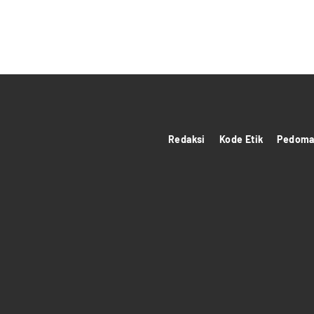
Redaksi
Kode Etik
Pedoman
panen4d
theatlantarealestateinvestor.co/
joker123
https://hrmtest.demotoday.info/
slot777
https://imion.com.ng/
slot scatter hitam